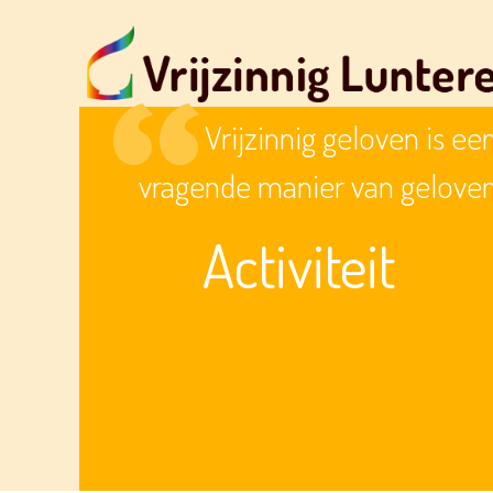
Vrijzinnig geloven is ee
vragende manier van gelove
Activiteit