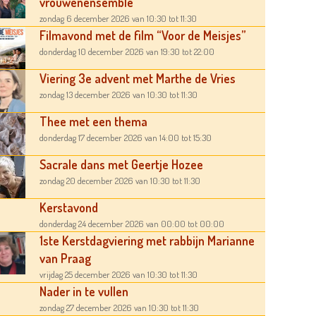
vrouwenensemble
zondag 6 december 2026
van 10:30
tot 11:30
Filmavond met de film “Voor de Meisjes”
donderdag 10 december 2026
van 19:30
tot 22:00
Viering 3e advent met Marthe de Vries
zondag 13 december 2026
van 10:30
tot 11:30
Thee met een thema
donderdag 17 december 2026
van 14:00
tot 15:30
Sacrale dans met Geertje Hozee
zondag 20 december 2026
van 10:30
tot 11:30
Kerstavond
donderdag 24 december 2026
van 00:00
tot 00:00
1ste Kerstdagviering met rabbijn Marianne
van Praag
vrijdag 25 december 2026
van 10:30
tot 11:30
Nader in te vullen
zondag 27 december 2026
van 10:30
tot 11:30