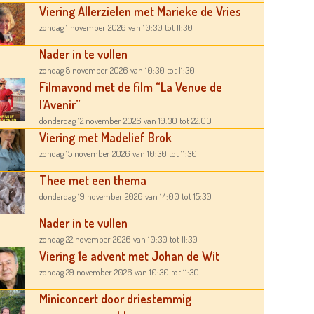
Viering Allerzielen met Marieke de Vries
zondag 1 november 2026
van 10:30
tot 11:30
Nader in te vullen
zondag 8 november 2026
van 10:30
tot 11:30
Filmavond met de film “La Venue de
l’Avenir”
donderdag 12 november 2026
van 19:30
tot 22:00
Viering met Madelief Brok
zondag 15 november 2026
van 10:30
tot 11:30
Thee met een thema
donderdag 19 november 2026
van 14:00
tot 15:30
Nader in te vullen
zondag 22 november 2026
van 10:30
tot 11:30
Viering 1e advent met Johan de Wit
zondag 29 november 2026
van 10:30
tot 11:30
Miniconcert door driestemmig