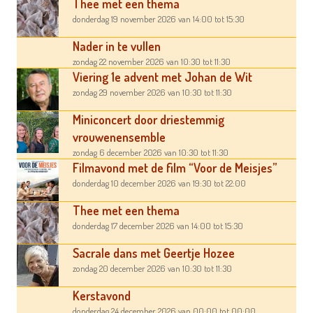
Thee met een thema
donderdag 19 november 2026
van 14:00
tot 15:30
Nader in te vullen
zondag 22 november 2026
van 10:30
tot 11:30
Viering 1e advent met Johan de Wit
zondag 29 november 2026
van 10:30
tot 11:30
Miniconcert door driestemmig
vrouwenensemble
zondag 6 december 2026
van 10:30
tot 11:30
Filmavond met de film “Voor de Meisjes”
donderdag 10 december 2026
van 19:30
tot 22:00
Thee met een thema
donderdag 17 december 2026
van 14:00
tot 15:30
Sacrale dans met Geertje Hozee
zondag 20 december 2026
van 10:30
tot 11:30
Kerstavond
donderdag 24 december 2026
van 00:00
tot 00:00