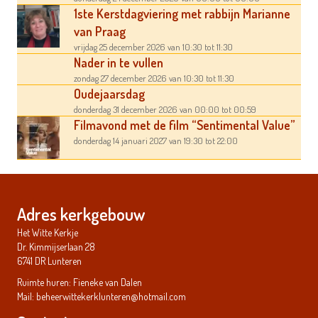
1ste Kerstdagviering met rabbijn Marianne
van Praag
vrijdag 25 december 2026
van 10:30
tot 11:30
Nader in te vullen
zondag 27 december 2026
van 10:30
tot 11:30
Oudejaarsdag
donderdag 31 december 2026
van 00:00
tot 00:59
Filmavond met de film “Sentimental Value”
donderdag 14 januari 2027
van 19:30
tot 22:00
Adres kerkgebouw
Het Witte Kerkje
Dr. Kimmijserlaan 28
6741 DR Lunteren
Ruimte huren: Fieneke van Dalen
Mail:
beheerwittekerklunteren@hotmail.com