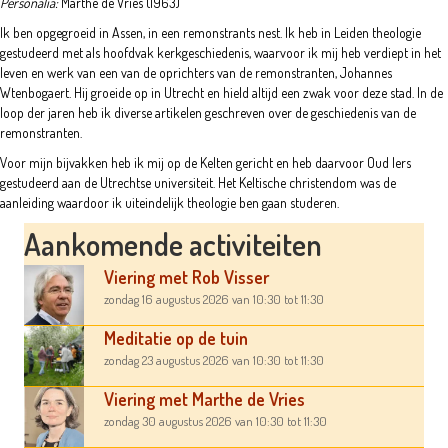
Personalia:
Marthe de Vries (1963)
Ik ben opgegroeid in Assen, in een remonstrants nest. Ik heb in Leiden theologie
gestudeerd met als hoofdvak kerkgeschiedenis, waarvoor ik mij heb verdiept in het
leven en werk van een van de oprichters van de remonstranten, Johannes
Wtenbogaert. Hij groeide op in Utrecht en hield altijd een zwak voor deze stad. In de
loop der jaren heb ik diverse artikelen geschreven over de geschiedenis van de
remonstranten.
Voor mijn bijvakken heb ik mij op de Kelten gericht en heb daarvoor Oud Iers
gestudeerd aan de Utrechtse universiteit. Het Keltische christendom was de
aanleiding waardoor ik uiteindelijk theologie ben gaan studeren.
Aankomende activiteiten
Viering met Rob Visser
zondag 16 augustus 2026
van 10:30
tot 11:30
Meditatie op de tuin
zondag 23 augustus 2026
van 10:30
tot 11:30
Viering met Marthe de Vries
zondag 30 augustus 2026
van 10:30
tot 11:30