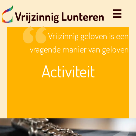
Vrijzinnig geloven is een
vragende manier van geloven
Activiteit