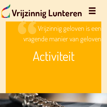
Vrijzinnig geloven is een
vragende manier van geloven
Activiteit