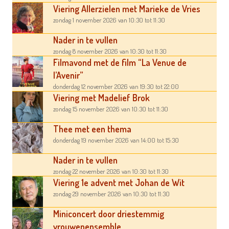
Viering Allerzielen met Marieke de Vries
zondag 1 november 2026
van 10:30
tot 11:30
Nader in te vullen
zondag 8 november 2026
van 10:30
tot 11:30
Filmavond met de film “La Venue de
l’Avenir”
donderdag 12 november 2026
van 19:30
tot 22:00
Viering met Madelief Brok
zondag 15 november 2026
van 10:30
tot 11:30
Thee met een thema
donderdag 19 november 2026
van 14:00
tot 15:30
Nader in te vullen
zondag 22 november 2026
van 10:30
tot 11:30
Viering 1e advent met Johan de Wit
zondag 29 november 2026
van 10:30
tot 11:30
Miniconcert door driestemmig
vrouwenensemble