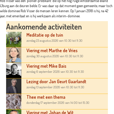
Rob Visser was een ‘pionier-predikant’ die op het nog ruige Amsterdamse eiland
IJburg aan de deuren belde. Er was daar op dat moment geen gemeente, maar toch
wilde dominee Rob Visser de mensen leren kennen. Op 1 januari 2018 is hij, na 42
jaar, met emeritaat en is hij werkzaam als interim-dominee.
Aankomende activiteiten
Meditatie op de tuin
zondag 23 augustus 2026
van 10:30
tot 11:30
Viering met Marthe de Vries
zondag 30 augustus 2026
van 10:30
tot 11:30
Viering met Mike Bais
zondag 6 september 2026
van 10:30
tot 11:30
Lezing door Jan Geurt Gaarlandt
zondag 13 september 2026
van 10:30
tot 11:30
Thee met een thema
donderdag 17 september 2026
van 14:00
tot 15:30
Viering met Johan de Wit