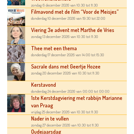
zondag 6 december 2026
van 10:30
tot 11:30
Filmavond met de film “Voor de Meisjes”
donderdag 10 december 2026
van 19:30
tot 22:00
Viering 3e advent met Marthe de Vries
zondag 13 december 2026
van 10:30
tot 11:30
Thee met een thema
donderdag 17 december 2026
van 14:00
tot 15:30
Sacrale dans met Geertje Hozee
zondag 20 december 2026
van 10:30
tot 11:30
Kerstavond
donderdag 24 december 2026
van 00:00
tot 00:00
1ste Kerstdagviering met rabbijn Marianne
van Praag
vrijdag 25 december 2026
van 10:30
tot 11:30
Nader in te vullen
zondag 27 december 2026
van 10:30
tot 11:30
Oudejaarsdag