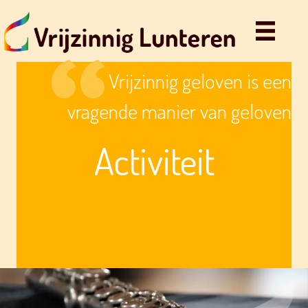
Vrijzinnig geloven is een
vragende manier van geloven
Activiteit