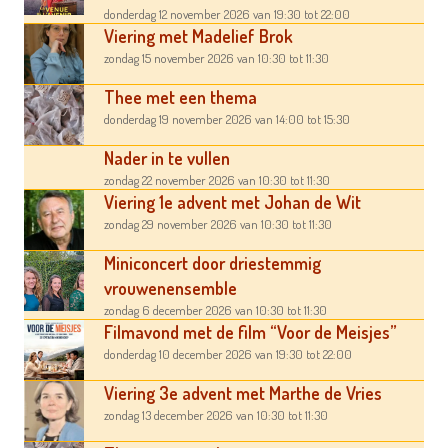
donderdag 12 november 2026
van 19:30
tot 22:00
Viering met Madelief Brok
zondag 15 november 2026
van 10:30
tot 11:30
Thee met een thema
donderdag 19 november 2026
van 14:00
tot 15:30
Nader in te vullen
zondag 22 november 2026
van 10:30
tot 11:30
Viering 1e advent met Johan de Wit
zondag 29 november 2026
van 10:30
tot 11:30
Miniconcert door driestemmig
vrouwenensemble
zondag 6 december 2026
van 10:30
tot 11:30
Filmavond met de film “Voor de Meisjes”
donderdag 10 december 2026
van 19:30
tot 22:00
Viering 3e advent met Marthe de Vries
zondag 13 december 2026
van 10:30
tot 11:30