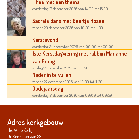
Thee met een thema
donderdag 17 december 2026
van 14:00
tot 15:30
Sacrale dans met Geertje Hozee
zondag 20 december 2026
van 10:30
tot 11:30
Kerstavond
donderdag 24 december 2026
van 00:00
tot 00:00
1ste Kerstdagviering met rabbijn Marianne
van Praag
vrijdag 25 december 2026
van 10:30
tot 11:30
Nader in te vullen
zondag 27 december 2026
van 10:30
tot 11:30
Oudejaarsdag
donderdag 31 december 2026
van 00:00
tot 00:59
Adres kerkgebouw
Het Witte Kerkje
Dr. Kimmijserlaan 28