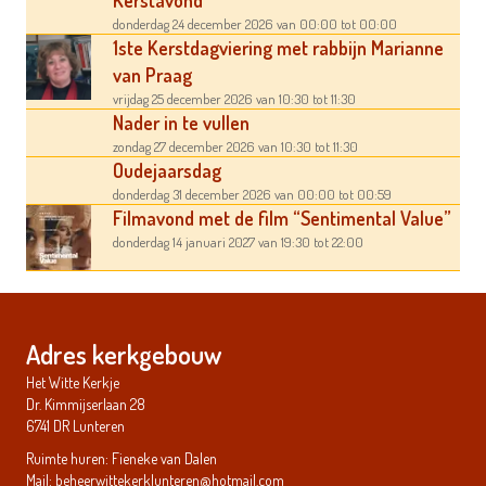
donderdag 24 december 2026
van 00:00
tot 00:00
1ste Kerstdagviering met rabbijn Marianne
van Praag
vrijdag 25 december 2026
van 10:30
tot 11:30
Nader in te vullen
zondag 27 december 2026
van 10:30
tot 11:30
Oudejaarsdag
donderdag 31 december 2026
van 00:00
tot 00:59
Filmavond met de film “Sentimental Value”
donderdag 14 januari 2027
van 19:30
tot 22:00
Adres kerkgebouw
Het Witte Kerkje
Dr. Kimmijserlaan 28
6741 DR Lunteren
Ruimte huren: Fieneke van Dalen
Mail:
beheerwittekerklunteren@hotmail.com