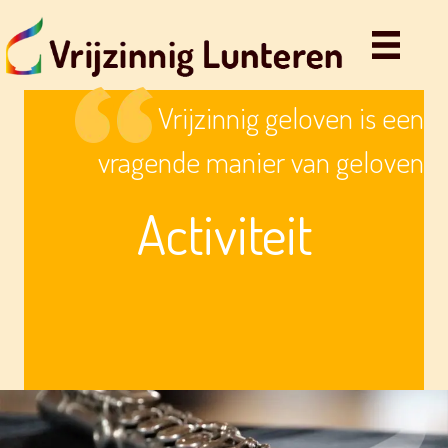
Vrijzinnig geloven is een
vragende manier van geloven
Activiteit