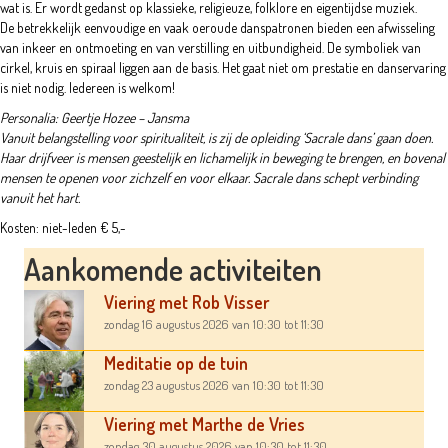
wat is. Er wordt gedanst op klassieke, religieuze, folklore en eigentijdse muziek.
De betrekkelijk eenvoudige en vaak oeroude danspatronen bieden een afwisseling
van inkeer en ontmoeting en van verstilling en uitbundigheid. De symboliek van
cirkel, kruis en spiraal liggen aan de basis. Het gaat niet om prestatie en danservaring
is niet nodig. Iedereen is welkom!
Personalia: Geertje Hozee – Jansma
Vanuit belangstelling voor spiritualiteit, is zij de opleiding ‘Sacrale dans’ gaan doen.
Haar drijfveer is mensen geestelijk en lichamelijk in beweging te brengen, en bovenal
mensen te openen voor zichzelf en voor elkaar. Sacrale dans schept verbinding
vanuit het hart.
Kosten: niet-leden € 5,-
Aankomende activiteiten
Viering met Rob Visser
zondag 16 augustus 2026
van 10:30
tot 11:30
Meditatie op de tuin
zondag 23 augustus 2026
van 10:30
tot 11:30
Viering met Marthe de Vries
zondag 30 augustus 2026
van 10:30
tot 11:30