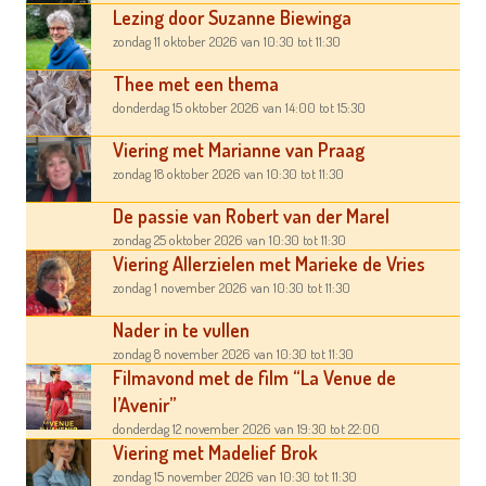
Lezing door Suzanne Biewinga
zondag 11 oktober 2026
van 10:30
tot 11:30
Thee met een thema
donderdag 15 oktober 2026
van 14:00
tot 15:30
Viering met Marianne van Praag
zondag 18 oktober 2026
van 10:30
tot 11:30
De passie van Robert van der Marel
zondag 25 oktober 2026
van 10:30
tot 11:30
Viering Allerzielen met Marieke de Vries
zondag 1 november 2026
van 10:30
tot 11:30
Nader in te vullen
zondag 8 november 2026
van 10:30
tot 11:30
Filmavond met de film “La Venue de
l’Avenir”
donderdag 12 november 2026
van 19:30
tot 22:00
Viering met Madelief Brok
zondag 15 november 2026
van 10:30
tot 11:30