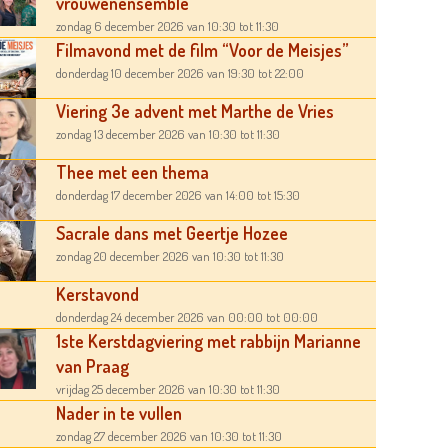
vrouwenensemble
zondag 6 december 2026
van 10:30
tot 11:30
Filmavond met de film “Voor de Meisjes”
donderdag 10 december 2026
van 19:30
tot 22:00
Viering 3e advent met Marthe de Vries
zondag 13 december 2026
van 10:30
tot 11:30
Thee met een thema
donderdag 17 december 2026
van 14:00
tot 15:30
Sacrale dans met Geertje Hozee
zondag 20 december 2026
van 10:30
tot 11:30
Kerstavond
donderdag 24 december 2026
van 00:00
tot 00:00
1ste Kerstdagviering met rabbijn Marianne
van Praag
vrijdag 25 december 2026
van 10:30
tot 11:30
Nader in te vullen
zondag 27 december 2026
van 10:30
tot 11:30