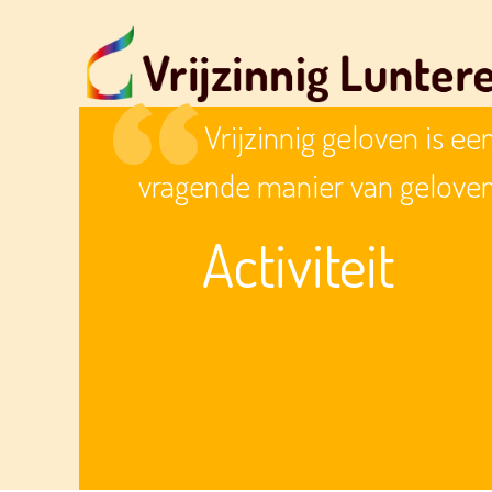
Vrijzinnig geloven is ee
vragende manier van gelove
Activiteit