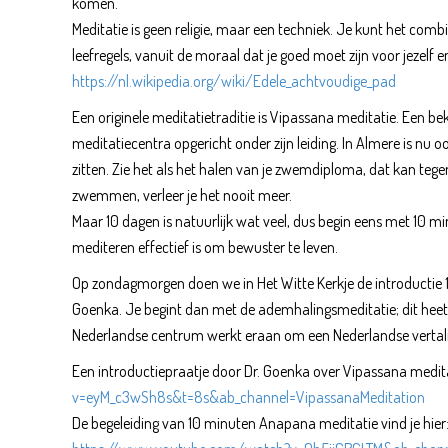
komen.
Meditatie is geen religie, maar een techniek. Je kunt het combi
leefregels, vanuit de moraal dat je goed moet zijn voor jezelf 
https://nl.wikipedia.org/wiki/Edele_achtvoudige_pad
Een originele meditatietraditie is Vipassana meditatie. Een be
meditatiecentra opgericht onder zijn leiding. In Almere is n
zitten. Zie het als het halen van je zwemdiploma, dat kan teg
zwemmen, verleer je het nooit meer.
Maar 10 dagen is natuurlijk wat veel, dus begin eens met 10 m
mediteren effectief is om bewuster te leven.
Op zondagmorgen doen we in Het Witte Kerkje de introductie 
Goenka. Je begint dan met de ademhalingsmeditatie; dit heet
Nederlandse centrum werkt eraan om een Nederlandse vertalin
Een introductiepraatje door Dr. Goenka over Vipassana meditat
v=eyM_c3wSh8s&t=8s&ab_channel=VipassanaMeditation
De begeleiding van 10 minuten Anapana meditatie vind je hier