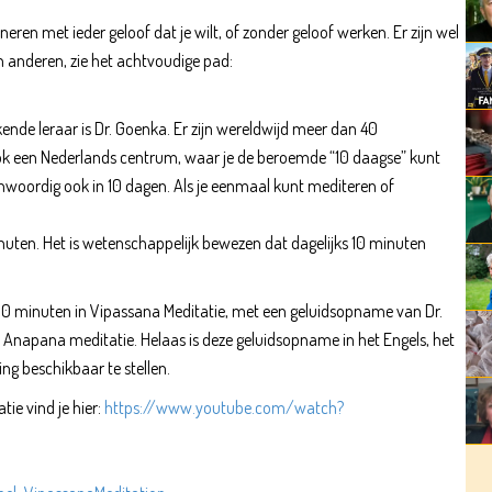
neren met ieder geloof dat je wilt, of zonder geloof werken. Er zijn wel
en anderen, zie het achtvoudige pad:
kende leraar is Dr. Goenka. Er zijn wereldwijd meer dan 40
u ook een Nederlands centrum, waar je de beroemde “10 daagse” kunt
enwoordig ook in 10 dagen. Als je eenmaal kunt mediteren of
inuten. Het is wetenschappelijk bewezen dat dagelijks 10 minuten
10 minuten in Vipassana Meditatie, met een geluidsopname van Dr.
 Anapana meditatie. Helaas is deze geluidsopname in het Engels, het
g beschikbaar te stellen.
ie vind je hier:
https://www.youtube.com/watch?
: