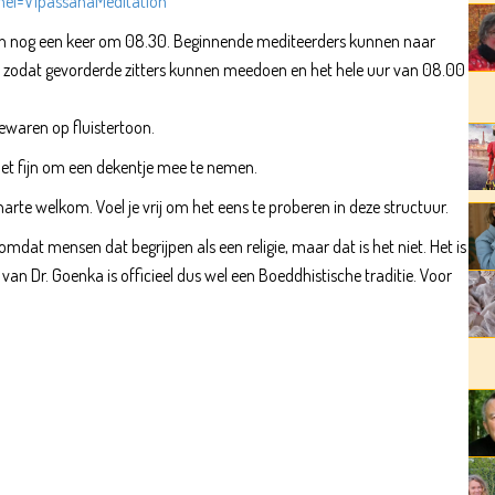
el=VipassanaMeditation
n nog een keer om 08.30. Beginnende mediteerders kunnen naar
.00, zodat gevorderde zitters kunnen meedoen en het hele uur van 08.00
ewaren op fluistertoon.
et fijn om een dekentje mee te nemen.
arte welkom. Voel je vrij om het eens te proberen in deze structuur.
at mensen dat begrijpen als een religie, maar dat is het niet. Het is
n van Dr. Goenka is officieel dus wel een Boeddhistische traditie. Voor