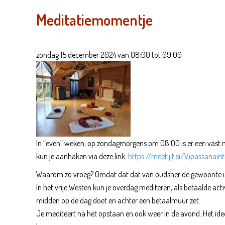
Meditatiemomentje
zondag 15 december 2024 van 08:00 tot 09:00
In “even” weken, op zondagmorgens om 08.00 is er een vast me
kun je aanhaken via deze link:
https://meet.jit.si/Vipassana
Waarom zo vroeg? Omdat dat dat van oudsher de gewoonte is bi
In het vrije Westen kun je overdag mediteren, als betaalde act
midden op de dag doet en achter een betaalmuur zet.
Je mediteert na het opstaan en ook weer in de avond. Het idee i