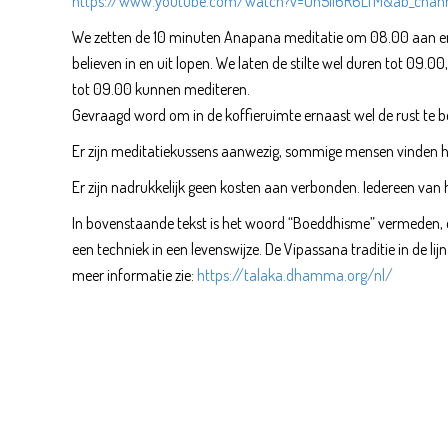
https://www.youtube.com/watch?v=Oh5ii6R6LTM&ab_chann
We zetten de 10 minuten Anapana meditatie om 08.00 aan e
believen in en uit lopen. We laten de stilte wel duren tot 09
tot 09.00 kunnen mediteren.
Gevraagd word om in de koffieruimte ernaast wel de rust te b
Er zijn meditatiekussens aanwezig, sommige mensen vinden h
Er zijn nadrukkelijk geen kosten aan verbonden. Iedereen van h
In bovenstaande tekst is het woord “Boeddhisme” vermeden, omd
een techniek in een levenswijze. De Vipassana traditie in de lij
meer informatie zie:
https://talaka.dhamma.org/nl/