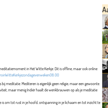
A
ditatiemoment in Het Witte Kerkje. Dit is offline, maar ook online
introinWitteKerkjezondagevenweken08.00
j meditatie. Mediteren is eigenlijk geen religie, maar een gewoonte.
iviteit, maar menig Indiër haalt de wenkbrauwen op als je meditatie
s om tot rust in je hoofd, ontspanning in je lichaam en tot inzicht te