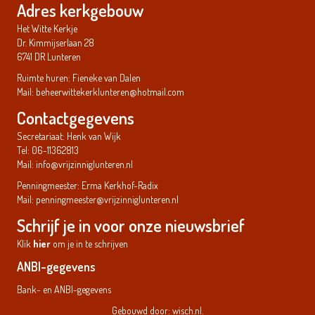
Adres kerkgebouw
Het Witte Kerkje
Dr. Kimmijserlaan 28
6741 DR Lunteren
Ruimte huren: Fieneke van Dalen
Mail:
beheerwittekerklunteren@hotmail.com
Contactgegevens
Secretariaat: Henk van Wijk
Tel: 06-11362813
Mail:
info@vrijzinniglunteren.nl
Penningmeester: Erma Kerkhof-Radix
Mail:
penningmeester@vrijzinniglunteren.nl
Schrijf je in voor onze nieuwsbrief
Klik
hier
om je in te schrijven
ANBI-gegevens
Bank- en ANBI-gegevens
Gebouwd door:
wisch.nl
.