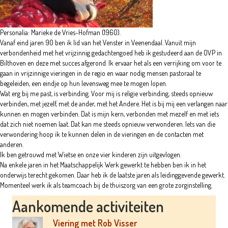
Personalia: Marieke de Vries-Hofman (1960).
Vanaf eind jaren 90 ben ik lid van het Venster in Veenendaal. Vanuit mijn
verbondenheid met het vrijzinnig gedachtengoed heb ik gestudeerd aan de OVP in
Bilthoven en deze met succes afgerond. Ik ervaar het als een verrijking om voor te
gaan in vrijzinnige vieringen in de regio en waar nodig mensen pastoraal te
begeleiden, een eindje op hun levensweg mee te mogen lopen.
Wat erg bij me past, is verbinding. Voor mij is religie verbinding, steeds opnieuw
verbinden, met jezelf, met de ander, met het Andere. Het is bij mij een verlangen naar
kunnen en mogen verbinden. Dat is mijn kern, verbonden met mezelf en met iets
dat zich niet noemen laat. Dat kan me steeds opnieuw verwonderen. Iets van die
verwondering hoop ik te kunnen delen in de vieringen en de contacten met
anderen.
Ik ben getrouwd met Wietse en onze vier kinderen zijn uitgevlogen.
Na enkele jaren in het Maatschappelijk Werk gewerkt te hebben ben ik in het
onderwijs terecht gekomen. Daar heb ik de laatste jaren als leidinggevende gewerkt.
Momenteel werk ik als teamcoach bij de thuiszorg van een grote zorginstelling.
Aankomende activiteiten
Viering met Rob Visser