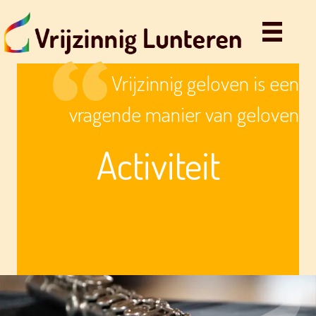
Vrijzinnig geloven is een
vragende manier van geloven
Activiteit