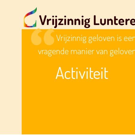
Vrijzinnig geloven is ee
vragende manier van gelove
Activiteit