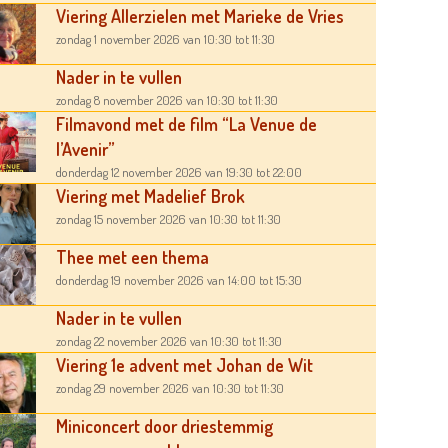
Viering Allerzielen met Marieke de Vries
zondag 1 november 2026
van 10:30
tot 11:30
Nader in te vullen
zondag 8 november 2026
van 10:30
tot 11:30
Filmavond met de film “La Venue de
l’Avenir”
donderdag 12 november 2026
van 19:30
tot 22:00
Viering met Madelief Brok
zondag 15 november 2026
van 10:30
tot 11:30
Thee met een thema
donderdag 19 november 2026
van 14:00
tot 15:30
Nader in te vullen
zondag 22 november 2026
van 10:30
tot 11:30
Viering 1e advent met Johan de Wit
zondag 29 november 2026
van 10:30
tot 11:30
Miniconcert door driestemmig