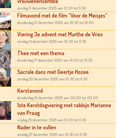
vrouwenensemble
zondag 6 december 2026
van 10:30
tot 11:30
Filmavond met de film “Voor de Meisjes”
donderdag 10 december 2026
van 19:30
tot 22:00
Viering 3e advent met Marthe de Vries
zondag 13 december 2026
van 10:30
tot 11:30
Thee met een thema
donderdag 17 december 2026
van 14:00
tot 15:30
Sacrale dans met Geertje Hozee
zondag 20 december 2026
van 10:30
tot 11:30
Kerstavond
donderdag 24 december 2026
van 00:00
tot 00:00
1ste Kerstdagviering met rabbijn Marianne
van Praag
vrijdag 25 december 2026
van 10:30
tot 11:30
Nader in te vullen
zondag 27 december 2026
van 10:30
tot 11:30