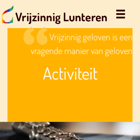
Vrijzinnig geloven is een
vragende manier van geloven
Activiteit