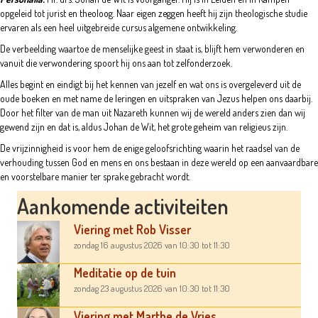
opgeleid tot jurist en theoloog. Naar eigen zeggen heeft hij zijn theologische studie
ervaren als een heel uitgebreide cursus algemene ontwikkeling.
De verbeelding waartoe de menselijke geest in staat is, blijft hem verwonderen en
vanuit die verwondering spoort hij ons aan tot zelfonderzoek.
Alles begint en eindigt bij het kennen van jezelf en wat ons is overgeleverd uit de
oude boeken en met name de leringen en uitspraken van Jezus helpen ons daarbij.
Door het filter van de man uit Nazareth kunnen wij de wereld anders zien dan wij
gewend zijn en dat is, aldus Johan de Wit, het grote geheim van religieus zijn.
De vrijzinnigheid is voor hem de enige geloofsrichting waarin het raadsel van de
verhouding tussen God en mens en ons bestaan in deze wereld op een aanvaardbare
en voorstelbare manier ter sprake gebracht wordt.
Aankomende activiteiten
Viering met Rob Visser
zondag 16 augustus 2026
van 10:30
tot 11:30
Meditatie op de tuin
zondag 23 augustus 2026
van 10:30
tot 11:30
Viering met Marthe de Vries