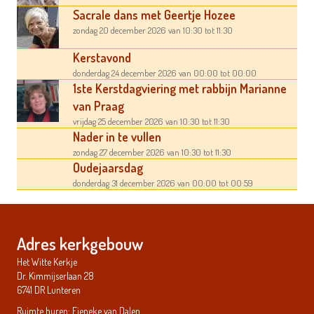
Sacrale dans met Geertje Hozee
zondag 20 december 2026
van 10:30
tot 11:30
Kerstavond
donderdag 24 december 2026
van 00:00
tot 00:00
1ste Kerstdagviering met rabbijn Marianne
van Praag
vrijdag 25 december 2026
van 10:30
tot 11:30
Nader in te vullen
zondag 27 december 2026
van 10:30
tot 11:30
Oudejaarsdag
donderdag 31 december 2026
van 00:00
tot 00:59
Adres kerkgebouw
Het Witte Kerkje
Dr. Kimmijserlaan 28
6741 DR Lunteren
Ruimte huren: Fieneke van Dalen