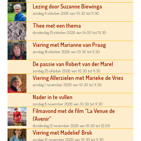
Lezing door Suzanne Biewinga
zondag 11 oktober 2026
van 10:30
tot 11:30
Thee met een thema
donderdag 15 oktober 2026
van 14:00
tot 15:30
Viering met Marianne van Praag
zondag 18 oktober 2026
van 10:30
tot 11:30
De passie van Robert van der Marel
zondag 25 oktober 2026
van 10:30
tot 11:30
Viering Allerzielen met Marieke de Vries
zondag 1 november 2026
van 10:30
tot 11:30
Nader in te vullen
zondag 8 november 2026
van 10:30
tot 11:30
Filmavond met de film “La Venue de
l’Avenir”
donderdag 12 november 2026
van 19:30
tot 22:00
Viering met Madelief Brok
zondag 15 november 2026
van 10:30
tot 11:30