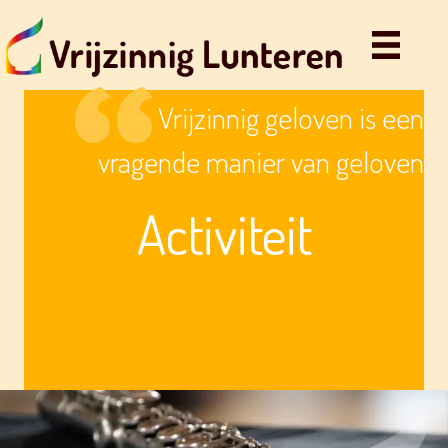
Vrijzinnig geloven is een
vragende manier van geloven
Activiteit