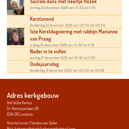
Sacrale dans met Geertje Hozee
zondag 20 december 2026
van 10:30
tot 11:30
Kerstavond
donderdag 24 december 2026
van 00:00
tot 00:00
1ste Kerstdagviering met rabbijn Marianne
van Praag
vrijdag 25 december 2026
van 10:30
tot 11:30
Nader in te vullen
zondag 27 december 2026
van 10:30
tot 11:30
Oudejaarsdag
donderdag 31 december 2026
van 00:00
tot 00:59
Adres kerkgebouw
Het Witte Kerkje
Dr. Kimmijserlaan 28
6741 DR Lunteren
Ruimte huren: Fieneke van Dalen
Mail:
beheerwittekerklunteren@hotmail.com