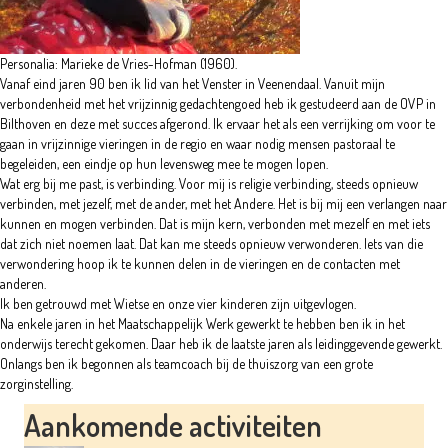
Personalia: Marieke de Vries-Hofman (1960).
Vanaf eind jaren 90 ben ik lid van het Venster in Veenendaal. Vanuit mijn
verbondenheid met het vrijzinnig gedachtengoed heb ik gestudeerd aan de OVP in
Bilthoven en deze met succes afgerond. Ik ervaar het als een verrijking om voor te
gaan in vrijzinnige vieringen in de regio en waar nodig mensen pastoraal te
begeleiden, een eindje op hun levensweg mee te mogen lopen.
Wat erg bij me past, is verbinding. Voor mij is religie verbinding, steeds opnieuw
verbinden, met jezelf, met de ander, met het Andere. Het is bij mij een verlangen naar
kunnen en mogen verbinden. Dat is mijn kern, verbonden met mezelf en met iets
dat zich niet noemen laat. Dat kan me steeds opnieuw verwonderen. Iets van die
verwondering hoop ik te kunnen delen in de vieringen en de contacten met
anderen.
Ik ben getrouwd met Wietse en onze vier kinderen zijn uitgevlogen.
Na enkele jaren in het Maatschappelijk Werk gewerkt te hebben ben ik in het
onderwijs terecht gekomen. Daar heb ik de laatste jaren als leidinggevende gewerkt.
Onlangs ben ik begonnen als teamcoach bij de thuiszorg van een grote
zorginstelling.
Aankomende activiteiten