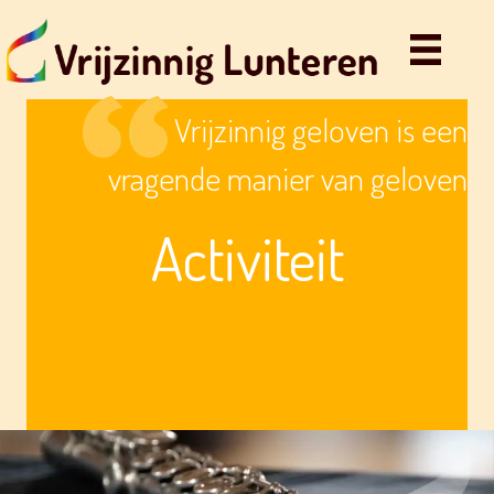
Vrijzinnig geloven is een
vragende manier van geloven
Activiteit