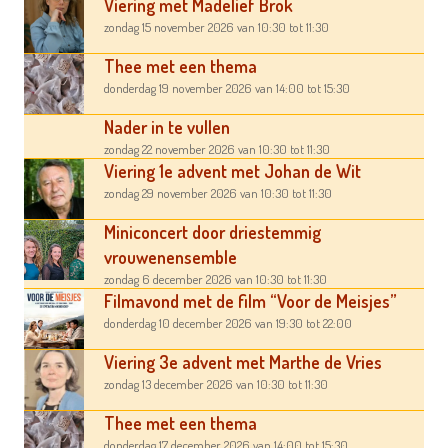
Viering met Madelief Brok
zondag 15 november 2026
van 10:30
tot 11:30
Thee met een thema
donderdag 19 november 2026
van 14:00
tot 15:30
Nader in te vullen
zondag 22 november 2026
van 10:30
tot 11:30
Viering 1e advent met Johan de Wit
zondag 29 november 2026
van 10:30
tot 11:30
Miniconcert door driestemmig
vrouwenensemble
zondag 6 december 2026
van 10:30
tot 11:30
Filmavond met de film “Voor de Meisjes”
donderdag 10 december 2026
van 19:30
tot 22:00
Viering 3e advent met Marthe de Vries
zondag 13 december 2026
van 10:30
tot 11:30
Thee met een thema
donderdag 17 december 2026
van 14:00
tot 15:30