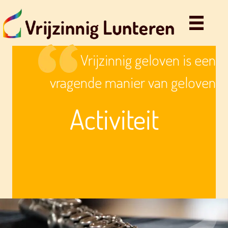
Vrijzinnig geloven is een
vragende manier van geloven
Activiteit