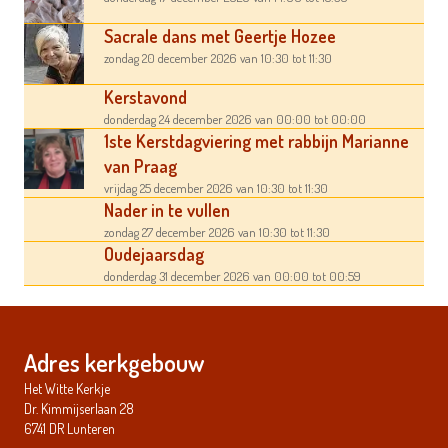
Sacrale dans met Geertje Hozee
zondag 20 december 2026
van 10:30
tot 11:30
Kerstavond
donderdag 24 december 2026
van 00:00
tot 00:00
1ste Kerstdagviering met rabbijn Marianne
van Praag
vrijdag 25 december 2026
van 10:30
tot 11:30
Nader in te vullen
zondag 27 december 2026
van 10:30
tot 11:30
Oudejaarsdag
donderdag 31 december 2026
van 00:00
tot 00:59
Adres kerkgebouw
Het Witte Kerkje
Dr. Kimmijserlaan 28
6741 DR Lunteren