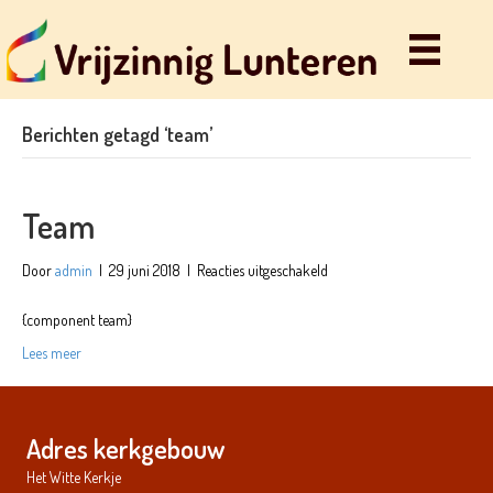
Berichten getagd ‘team’
Team
voor
Door
admin
|
29 juni 2018
|
Reacties uitgeschakeld
Team
{component team}
Lees meer
Adres kerkgebouw
Het Witte Kerkje