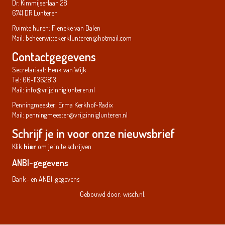
Dr. Kimmijserlaan 28
6741 DR Lunteren
Ruimte huren: Fieneke van Dalen
Mail:
beheerwittekerklunteren@hotmail.com
Contactgegevens
Secretariaat: Henk van Wijk
Tel: 06-11362813
Mail:
info@vrijzinniglunteren.nl
Penningmeester: Erma Kerkhof-Radix
Mail:
penningmeester@vrijzinniglunteren.nl
Schrijf je in voor onze nieuwsbrief
Klik
hier
om je in te schrijven
ANBI-gegevens
Bank- en ANBI-gegevens
Gebouwd door:
wisch.nl
.