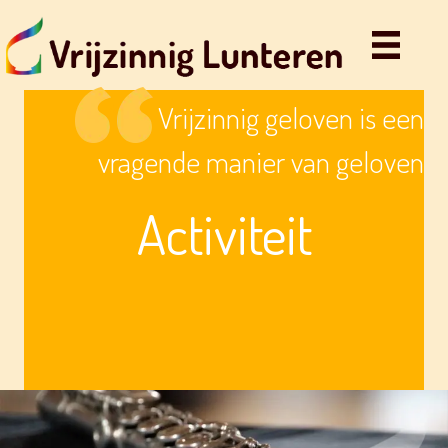
Vrijzinnig geloven is een
vragende manier van geloven
Activiteit