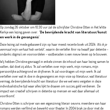
Op zondag 26 oktober om 10.30 uur zal de schrijfster Christine Otten in Het Witte
Kerkje een lezing geven over:
‘De bevrijdende kracht van literatuur/kunst
en werk in de gevangenis’
.
Deze lezing zal mede gebaseerd zijn op haar meest recente boek uit 2024:
‘Als ik je
eenmaal mijn verhaal heb verteld’
, waarin de verteller Anir na twaalf jaar detentie –
ondanks stigma’s en vooroordelen – vastberaden is een nieuw leven op te bouwen.
Wij hebben Christine gevraagd in enkele zinnen de inhoud van haar lezing samen te
vatten; dat doet zij aldus: ‘Ik zal vertellen over mijn werk, mijn romans, mijn
persoonlijke achtergrond en drijfveren. Ik zal voordragen uit mijn werk. Ik zal
vertellen over wat ik doe in de gevangenis en mijn visie op literatuur, wat literatuur
vermag, de bevrijdende kracht van literatuur die we wel eens vergeten in deze
individualistische tijd waar alles lijkt te draaien om succes, geld verdienen. De
impact van creatief schrijven in detentie op mensen en wat daar allemaal uit
voortkomt’.
Christine Otten is schrijver van een eigenzinnig literair oeuvre; meerdere van haar
romans werden verfilmd en bewerkt voor theater. In 2004 brak ze door met de