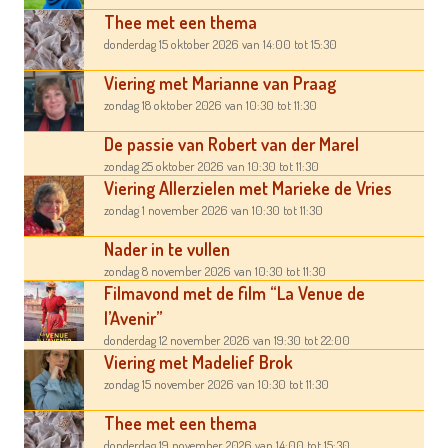
Thee met een thema
donderdag 15 oktober 2026
van 14:00
tot 15:30
Viering met Marianne van Praag
zondag 18 oktober 2026
van 10:30
tot 11:30
De passie van Robert van der Marel
zondag 25 oktober 2026
van 10:30
tot 11:30
Viering Allerzielen met Marieke de Vries
zondag 1 november 2026
van 10:30
tot 11:30
Nader in te vullen
zondag 8 november 2026
van 10:30
tot 11:30
Filmavond met de film “La Venue de
l’Avenir”
donderdag 12 november 2026
van 19:30
tot 22:00
Viering met Madelief Brok
zondag 15 november 2026
van 10:30
tot 11:30
Thee met een thema
donderdag 19 november 2026
van 14:00
tot 15:30