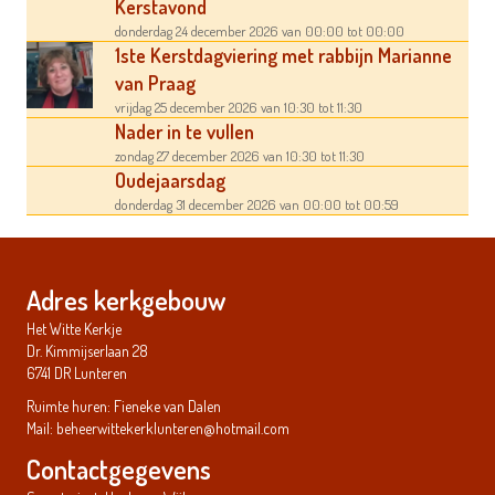
Kerstavond
donderdag 24 december 2026
van 00:00
tot 00:00
1ste Kerstdagviering met rabbijn Marianne
van Praag
vrijdag 25 december 2026
van 10:30
tot 11:30
Nader in te vullen
zondag 27 december 2026
van 10:30
tot 11:30
Oudejaarsdag
donderdag 31 december 2026
van 00:00
tot 00:59
Adres kerkgebouw
Het Witte Kerkje
Dr. Kimmijserlaan 28
6741 DR Lunteren
Ruimte huren: Fieneke van Dalen
Mail:
beheerwittekerklunteren@hotmail.com
Contactgegevens