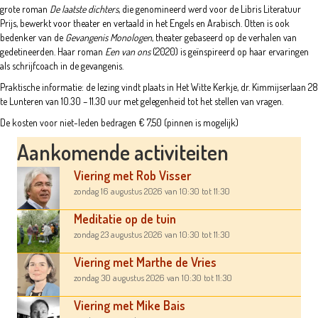
grote roman
De laatste dichters
, die genomineerd werd voor de Libris Literatuur
Prijs, bewerkt voor theater en vertaald in het Engels en Arabisch. Otten is ook
bedenker van de
Gevangenis Monologen
, theater gebaseerd op de verhalen van
gedetineerden. Haar roman
Een van ons
(2020) is geïnspireerd op haar ervaringen
als schrijfcoach in de gevangenis.
Praktische informatie: de lezing vindt plaats in Het Witte Kerkje, dr. Kimmijserlaan 28
te Lunteren van 10.30 – 11.30 uur met gelegenheid tot het stellen van vragen.
De kosten voor niet-leden bedragen € 7,50 (pinnen is mogelijk)
Aankomende activiteiten
Viering met Rob Visser
zondag 16 augustus 2026
van 10:30
tot 11:30
Meditatie op de tuin
zondag 23 augustus 2026
van 10:30
tot 11:30
Viering met Marthe de Vries
zondag 30 augustus 2026
van 10:30
tot 11:30
Viering met Mike Bais