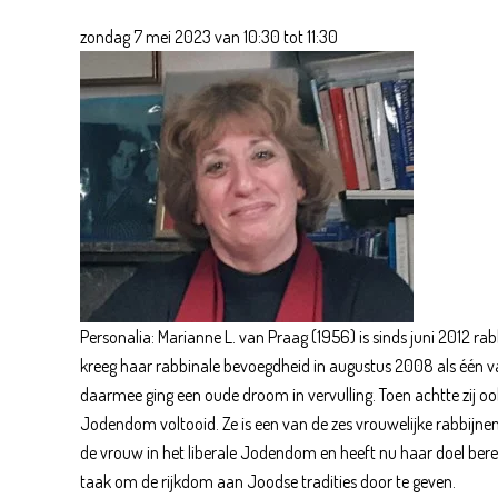
zondag 7 mei 2023 van 10:30 tot 11:30
Personalia: Marianne L. van Praag (1956) is sinds juni 2012 r
kreeg haar rabbinale bevoegdheid in augustus 2008 als één va
daarmee ging een oude droom in vervulling. Toen achtte zij ook
Jodendom voltooid. Ze is een van de zes vrouwelijke rabbijnen
de vrouw in het liberale Jodendom en heeft nu haar doel bereikt
taak om de rijkdom aan Joodse tradities door te geven.