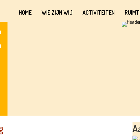
HOME
WIE ZIJN WIJ
ACTIVITEITEN
RUIMT
n
n
g
A