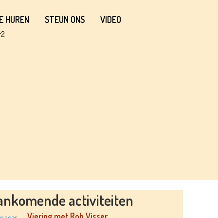
E HUREN
STEUN ONS
VIDEO
ankomende activiteiten
Viering met Rob Visser