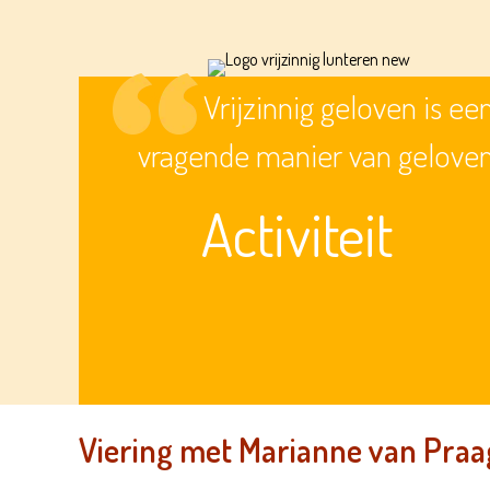
Vrijzinnig geloven is ee
vragende manier van gelove
Activiteit
Viering met Marianne van Praa