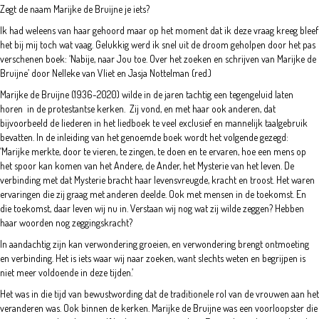
Zegt de naam Marijke de Bruijne je iets?
Ik had weleens van haar gehoord maar op het moment dat ik deze vraag kreeg bleef
het bij mij toch wat vaag. Gelukkig werd ik snel uit de droom geholpen door het pas
verschenen boek: ‘Nabije, naar Jou toe. Over het zoeken en schrijven van Marijke de
Bruijne’ door Nelleke van Vliet en Jasja Nottelman (red.)
Marijke de Bruijne (1936-2020) wilde in de jaren tachtig een tegengeluid laten
horen in de protestantse kerken. Zij vond, en met haar ook anderen, dat
bijvoorbeeld de liederen in het liedboek te veel exclusief en mannelijk taalgebruik
bevatten. In de inleiding van het genoemde boek wordt het volgende gezegd:
‘Marijke merkte, door te vieren, te zingen, te doen en te ervaren, hoe een mens op
het spoor kan komen van het Andere, de Ander, het Mysterie van het leven. De
verbinding met dat Mysterie bracht haar levensvreugde, kracht en troost. Het waren
ervaringen die zij graag met anderen deelde. Ook met mensen in de toekomst. En
die toekomst, daar leven wij nu in. Verstaan wij nog wat zij wilde zeggen? Hebben
haar woorden nog zeggingskracht?
In aandachtig zijn kan verwondering groeien, en verwondering brengt ontmoeting
en verbinding. Het is iets waar wij naar zoeken, want slechts weten en begrijpen is
niet meer voldoende in deze tijden.’
Het was in die tijd van bewustwording dat de traditionele rol van de vrouwen aan het
veranderen was. Ook binnen de kerken. Marijke de Bruijne was een voorloopster die