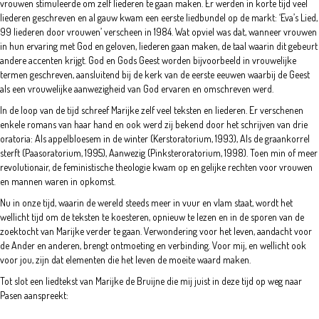
vrouwen stimuleerde om zelf liederen te gaan maken. Er werden in korte tijd veel
liederen geschreven en al gauw kwam een eerste liedbundel op de markt: ‘Eva’s Lied,
99 liederen door vrouwen’ verscheen in 1984. Wat opviel was dat, wanneer vrouwen
in hun ervaring met God en geloven, liederen gaan maken, de taal waarin dit gebeurt
andere accenten krijgt. God en Gods Geest worden bijvoorbeeld in vrouwelijke
termen geschreven, aansluitend bij de kerk van de eerste eeuwen waarbij de Geest
als een vrouwelijke aanwezigheid van God ervaren en omschreven werd.
In de loop van de tijd schreef Marijke zelf veel teksten en liederen. Er verschenen
enkele romans van haar hand en ook werd zij bekend door het schrijven van drie
oratoria: Als appelbloesem in de winter (Kerstoratorium, 1993), Als de graankorrel
sterft (Paasoratorium, 1995), Aanwezig (Pinksteroratorium, 1998). Toen min of meer
revolutionair, de feministische theologie kwam op en gelijke rechten voor vrouwen
en mannen waren in opkomst.
Nu in onze tijd, waarin de wereld steeds meer in vuur en vlam staat, wordt het
wellicht tijd om de teksten te koesteren, opnieuw te lezen en in de sporen van de
zoektocht van Marijke verder te gaan. Verwondering voor het leven, aandacht voor
de Ander en anderen, brengt ontmoeting en verbinding. Voor mij, en wellicht ook
voor jou, zijn dat elementen die het leven de moeite waard maken.
Tot slot een liedtekst van Marijke de Bruijne die mij juist in deze tijd op weg naar
Pasen aanspreekt: