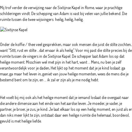
Mij trof verder de verwijzing naar de Sixtijnse Kapel in Rome, waar je prachtige
schilderingen vindt. De schepping van Adam is vast bij velen van jullie bekend. Die
ruimte tussen die twee wijsvingers: heilig, heilig, heilig.
Onder de koffie / thee veel gesprekken, maar ook mensen die juist de stilte zochten,
want “Sttt, rust en stilte …dat ervaar ik als heilig”. Voor mij past die stilte precies bij de
ruimte tussen de vingers in de Sixtijnse Kapel. De schepper laat Adam los op dat
heilige moment. Misschien wel met pijn in het hart, want … Mens, nu ben je zelf
verantwoordelijk voor je daden, Het lijkt op het moment dat je je kind loslaat: ga
maar, ga maar het leven in, geniet van jouw heilige momenten, wees de mens die je
bestemd bent om te zijn, en … ik zal er zijn als je me nodig hebt.
Het voelt bij mij ook als het heilige moment dat je iemand loslaat die overgaat naar
die andere dimensie aan het einde van het aardse leven. Je moeder, je vader, je
partner, je broer, je zus, je kind. Je laat elkaar los op een heilig moment, en juist als er
dan niks meer lijkt te zijn, ontstaat daar een heilige ruimte die helemaal, boordevol,
gevuld is met heilige liefde.