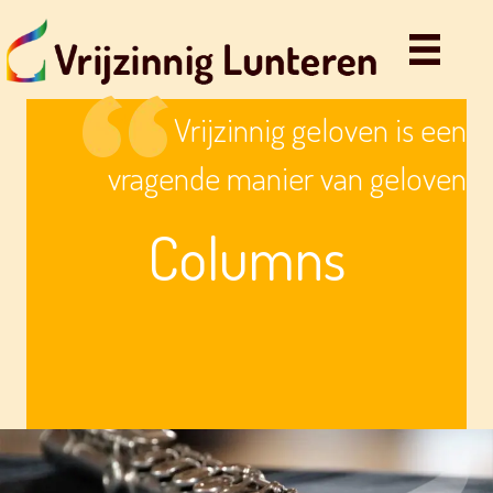
Vrijzinnig geloven is een
vragende manier van geloven
Columns