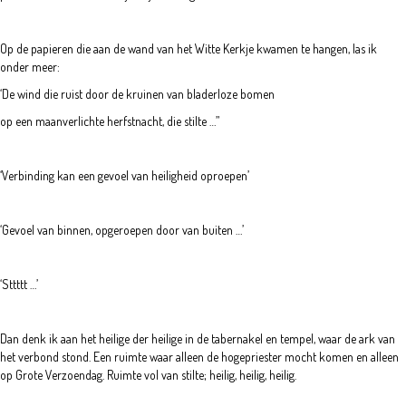
Op de papieren die aan de wand van het Witte Kerkje kwamen te hangen, las ik
onder meer:
‘De wind die ruist door de kruinen van bladerloze bomen
op een maanverlichte herfstnacht, die stilte …”
‘Verbinding kan een gevoel van heiligheid oproepen’
‘Gevoel van binnen, opgeroepen door van buiten …’
‘Sttttt …’
Dan denk ik aan het heilige der heilige in de tabernakel en tempel, waar de ark van
het verbond stond. Een ruimte waar alleen de hogepriester mocht komen en alleen
op Grote Verzoendag. Ruimte vol van stilte; heilig, heilig, heilig.