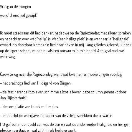
Vroeg in de morgen
word’ U ons lied gewijd.”
Ik moet steeds aan dit lied denken, nadat we op de Regiozondag met elkaar spraken
en nadachten over wat “heilig” is. Wat “een heilige plek” is en wanneer je “heiligheid”
ervaart. En daardoor komt zo’n lied naar boven in mij. Lang geleden geleerd, ik denk
op de lagere school, en dan nu als een oorwurm in m’n hoofd. Ach, gaat vast wel
weer weg.
Gauw terug naar die Regiozondag, want wat kwamen er mooie dingen voorbij:
– het prachtige lied van Hildegard von Bingen;
– de fascinerende foto’s van schimmels (zoals boven deze column, gemaakt door
Jan Dijksterhuis);
– de compilatie van foto’s en filmpjes;
– en tot slot de weergave op papier van de vele gesprekken die er waren.
Het gaf een mooi beeld van wat de een en wat de ander onder heiligheid en heilige
plekken verstaat en wat zij / hij als heilig ervaart.