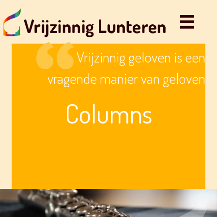
Vrijzinnig geloven is een
vragende manier van geloven
Columns