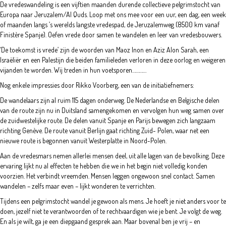
De vredeswandeling is een vijftien maanden durende collectieve pelgrimstocht van
Europa naar Jeruzalem/Al Quds. Loop met ons mee voor een uur, een dag, een week
of maanden langs ’s werelds langste vredespad, de Jeruzalemweg (8500 km vanaf
Finistère Spanje). Oefen vrede door samen te wandelen en leer van vredesbouwers.
‘De toekomst is vrede’ zijn de woorden van Maoz Inon en Aziz Alon Sarah, een
Israëliër en een Palestijn die beiden familieleden verloren in deze oorlog en weigeren
vijanden te worden. Wij treden in hun voetsporen…………
Nog enkele impressies door Rikko Voorberg, een van de initiatiefnemers:
De wandelaars zijn al ruim 115 dagen onderweg. De Nederlandse en Belgische delen
van de route zijn nu in Duitsland samengekomen en vervolgen hun weg samen over
de zuidwestelijke route. De delen vanuit Spanje en Parijs bewegen zich langzaam
richting Genève. De route vanuit Berlijn gaat richting Zuid- Polen, waar net een
nieuwe route is begonnen vanuit Westerplatte in Noord-Polen.
Aan de vredesmars nemen allerlei mensen deel, uit alle lagen van de bevolking. Deze
ervaring lijkt nu al effecten te hebben die we in het begin niet volledig konden
voorzien. Het verbindt vreemden. Mensen leggen ongewoon snel contact. Samen
wandelen – zelfs maar even – lijkt wonderen te verrichten.
Tijdens een pelgrimstocht wandel je gewoon als mens. Je hoeft je niet anders voor te
doen, jezelf niet te verantwoorden of te rechtvaardigen wie je bent. Je volgt de weg.
En als je wilt, ga je een diepgaand gesprek aan. Maar bovenal ben je vrij – en