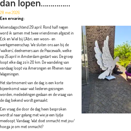
dan lopen……………
28 mei 2026
Een ervaring:
Woensdagochtend 29 april. Rond half negen
word ik samen met twee vriendinnen afgezet in
Eck en Wiel bij L’Abri, een woon- en
werkgemeenschap. We sluiten ons aan bij de
‘walkers’, deelnemers aan de Peacewalk, welke
op 25 april in Amsterdam gestart was. De groep
loopt elke dag zo’n 20 km. De wandeling van
vandaag loopt via Amerongen en Rhenen naar
Wageningen.
Het startmoment van de dag is een korte
bijeenkomst waar wat liederen gezongen
worden, mededelingen gedaan en de vraag van
de dag bekend wordt gemaakt.
Een vraag die door de dag heen besproken
wordt al naar gelang met wie je een tijdje
meeloopt. Vandaag: Wat doet onmacht met jou/
hoe ga je om met onmacht?